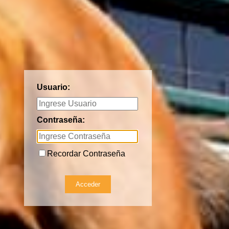
Usuario:
Contraseña:
Recordar Contraseña
Acceder